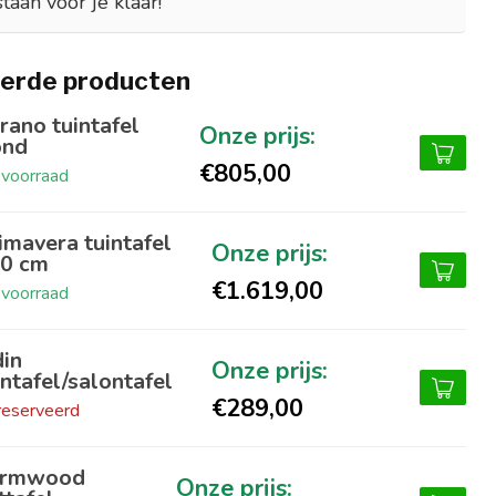
staan voor je klaar!
erde producten
rano tuintafel
ond
€805,00
voorraad
imavera tuintafel
0 cm
€1.619,00
voorraad
in
intafel/salontafel
€289,00
eserveerd
armwood