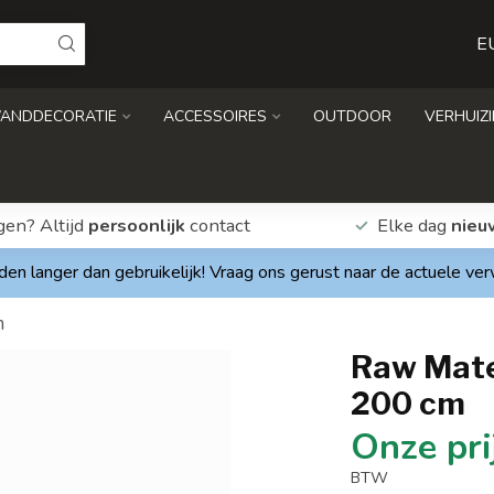
E
ANDDECORATIE
ACCESSOIRES
OUTDOOR
VERHUIZ
gen? Altijd
persoonlijk
contact
Elke dag
nieu
den langer dan gebruikelijk! Vraag ons gerust naar de actuele ve
m
Raw Mater
200 cm
BTW