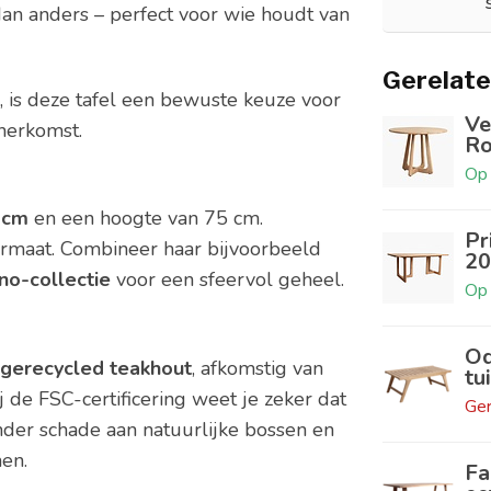
an anders – perfect voor wie houdt van
Gerelate
 is deze tafel een bewuste keuze voor
Ve
 herkomst.
R
Op 
 cm
en een hoogte van 75 cm.
Pr
formaat. Combineer haar bijvoorbeeld
20
no-collectie
voor een sfeervol geheel.
Op 
Od
 gerecycled teakhout
, afkomstig van
tu
 de FSC-certificering weet je zeker dat
Ger
der schade aan natuurlijke bossen en
en.
F