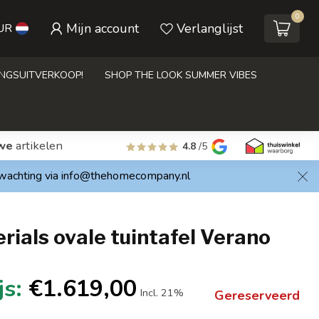
0
Mijn account
Verlanglijst
UR
INGSUITVERKOOP!
SHOP THE LOOK SUMMER VIBES
we
artikelen
4.8
/5
rwachting via
info@thehomecompany.nl
ials ovale tuintafel Verano
€1.619,00
Incl. 21%
Gereserveerd