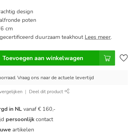
rachtig design
alfronde poten
76 cm
ecertificeerd duurzaam teakhout
Lees meer
.
Toevoegen aan winkelwagen
orraad. Vraag ons naar de actuele levertijd
ergelijken
Deel dit product
rgd in NL
vanaf € 160,-
ijd
persoonlijk
contact
euwe
artikelen