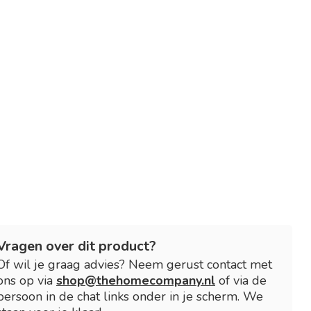
Vragen over dit product?
Of wil je graag advies? Neem gerust contact met
ons op via
shop@thehomecompany.nl
of via de
persoon in de chat links onder in je scherm. We