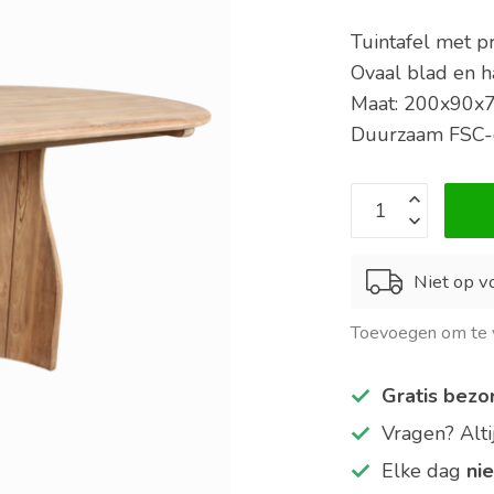
Tuintafel met p
Ovaal blad en h
Maat: 200x90x
Duurzaam FSC-g
Niet op vo
Toevoegen om te v
Gratis bezo
Vragen? Alt
Elke dag
ni