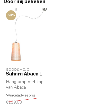
Door mij bekeken
-50%
GOOD&MOJO
Sahara Abaca L
Hanglamp met kap
van Abaca
Kap maat hoogte 40
diameter 22 cm
€139,00