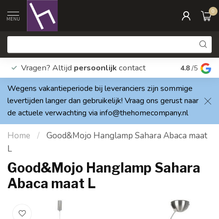
0
MENU
Vragen? Altijd
persoonlijk
contact
Elke dag
4.8
/5
Wegens vakantieperiode bij leveranciers zijn sommige
levertijden langer dan gebruikelijk! Vraag ons gerust naar
de actuele verwachting via
info@thehomecompany.nl
Home
/
Good&Mojo Hanglamp Sahara Abaca maat
L
Good&Mojo Hanglamp Sahara
Abaca maat L