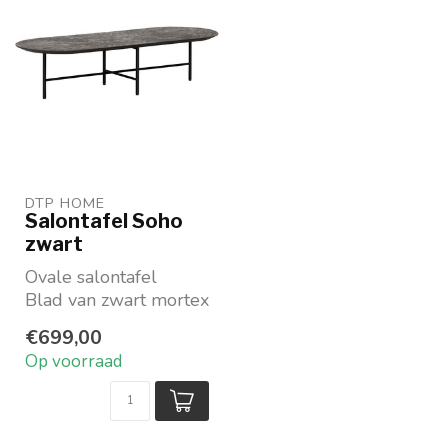
DTP HOME
Salontafel Soho
zwart
Ovale salontafel
Blad van zwart mortex
en metalen onderstel
€699,00
Praktisch: lang en...
Op voorraad