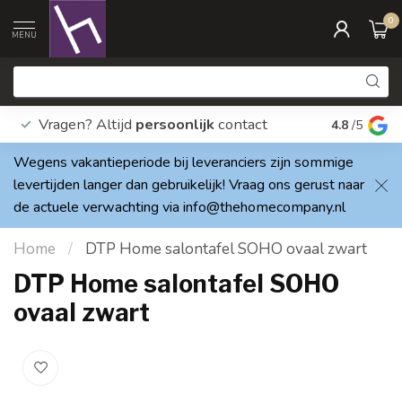
0
MENU
Vragen? Altijd
persoonlijk
contact
Elke dag
4.8
/5
Wegens vakantieperiode bij leveranciers zijn sommige
levertijden langer dan gebruikelijk! Vraag ons gerust naar
de actuele verwachting via
info@thehomecompany.nl
Home
/
DTP Home salontafel SOHO ovaal zwart
DTP Home salontafel SOHO
ovaal zwart