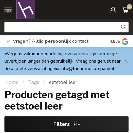
0
MENU
Vragen? Altijd
persoonlijk
contact
Elke dag
4.8
/5
Wegens vakantieperiode bij leveranciers zijn sommige
levertijden langer dan gebruikelijk! Vraag ons gerust naar
de actuele verwachting via
info@thehomecompany.nl
Home
/
Tags
/
eetstoel leer
Producten getagd met
eetstoel leer
Filters