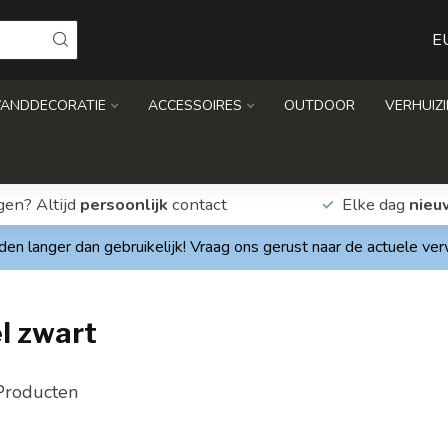
E
ANDDECORATIE
ACCESSOIRES
OUTDOOR
VERHUIZ
gen? Altijd
persoonlijk
contact
Elke dag
nieu
den langer dan gebruikelijk! Vraag ons gerust naar de actuele ve
l zwart
roducten