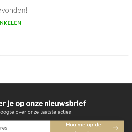
evonden!
INKELEN
r je op onze nieuwsbrief
hoogte over onze laatste acties
Hou me op de