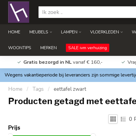
HOME
MEUBELS
LAMPEN
VLOERKLEDEN
W
WOONTIPS
MERKEN
SALE ivm verhuizing
Gratis bezorgd in NL
vanaf € 160,-
Vra
Wegens vakantieperiode bij leveranciers zijn sommige levertij
Home
/
Tags
/
eettafel zwart
Producten getagd met eettafe
0
P
Prijs