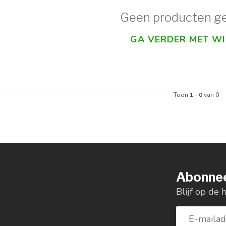
Geen producten g
GA VERDER MET W
Toon
1
-
0
van 0
Abonnee
Blijf op de 