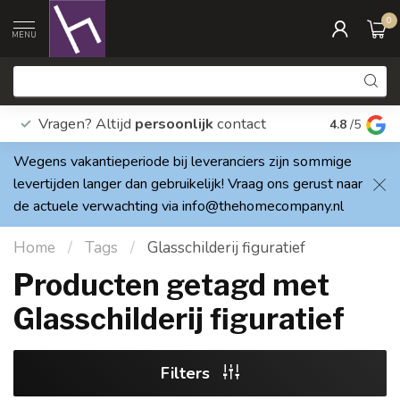
0
MENU
Vragen? Altijd
persoonlijk
contact
Elke dag
4.8
/5
Wegens vakantieperiode bij leveranciers zijn sommige
levertijden langer dan gebruikelijk! Vraag ons gerust naar
de actuele verwachting via
info@thehomecompany.nl
Home
/
Tags
/
Glasschilderij figuratief
Producten getagd met
Glasschilderij figuratief
Filters