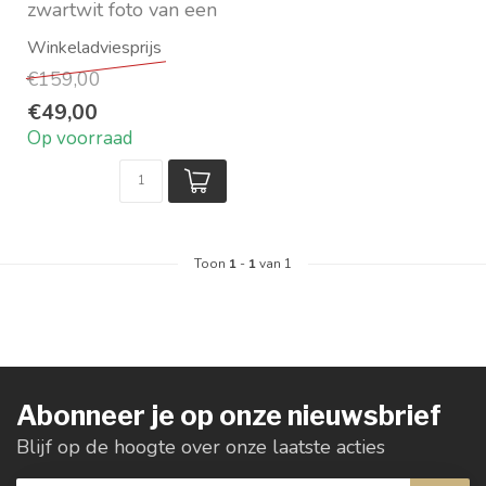
zwartwit foto van een
mooie vrouw en vuur
op de achtergrond
€159,00
...
€49,00
Op voorraad
Toon
1
-
1
van 1
Abonneer je op onze nieuwsbrief
Blijf op de hoogte over onze laatste acties