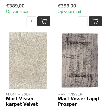
Drie standaardmaten
Visser
€389,00
€399,00
en maatwer...
Beschikbaar in 4
Op voorraad
Op voorraad
prachtige dess...
MART VISSER
MART VISSER
Mart Visser
Mart Visser tapijt
karpet Velvet
Prosper