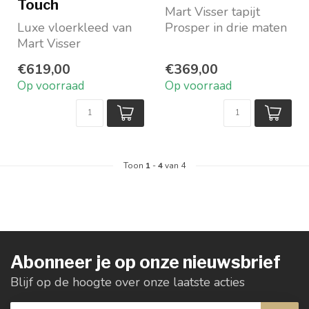
Touch
Mart Visser tapijt
Luxe vloerkleed van
Prosper in drie maten
Mart Visser
en elf kleuren
Standaard op
€619,00
€369,00
voorraad in
Op voorraad
Op voorraad
rechthoekig en in de
v...
Toon
1
-
4
van 4
Abonneer je op onze nieuwsbrief
Blijf op de hoogte over onze laatste acties