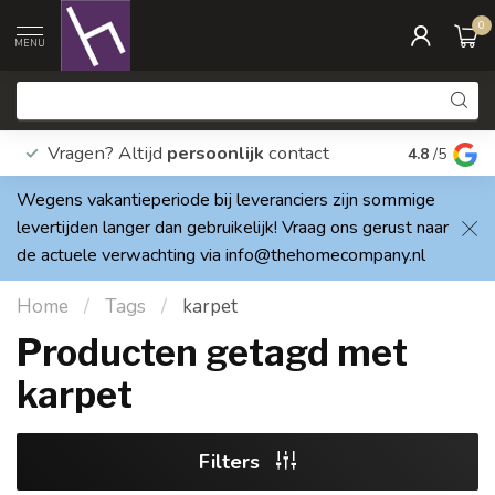
0
MENU
Vragen? Altijd
persoonlijk
contact
Elke dag
4.8
/5
Wegens vakantieperiode bij leveranciers zijn sommige
levertijden langer dan gebruikelijk! Vraag ons gerust naar
de actuele verwachting via
info@thehomecompany.nl
Home
/
Tags
/
karpet
Producten getagd met
karpet
Filters