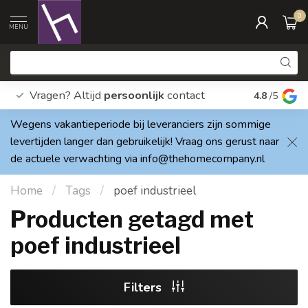
0
MENU
Vragen? Altijd
persoonlijk
contact
Elke dag
4.8
/5
Wegens vakantieperiode bij leveranciers zijn sommige
levertijden langer dan gebruikelijk! Vraag ons gerust naar
de actuele verwachting via
info@thehomecompany.nl
Home
/
Tags
/
poef industrieel
Producten getagd met
poef industrieel
Filters