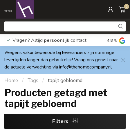
0
MENU
Vragen? Altijd
persoonlijk
contact
Elke dag
4.8
/5
Wegens vakantieperiode bij leveranciers zijn sommige
levertijden langer dan gebruikelijk! Vraag ons gerust naar
de actuele verwachting via
info@thehomecompany.nl
Home
/
Tags
/
tapijt gebloemd
Producten getagd met
tapijt gebloemd
Filters