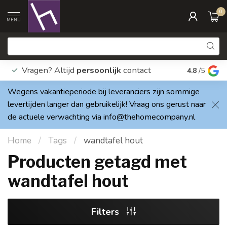
0
MENU
Vragen? Altijd
persoonlijk
contact
Elke dag
4.8
/5
Wegens vakantieperiode bij leveranciers zijn sommige
levertijden langer dan gebruikelijk! Vraag ons gerust naar
de actuele verwachting via
info@thehomecompany.nl
Home
/
Tags
/
wandtafel hout
Producten getagd met
wandtafel hout
Filters