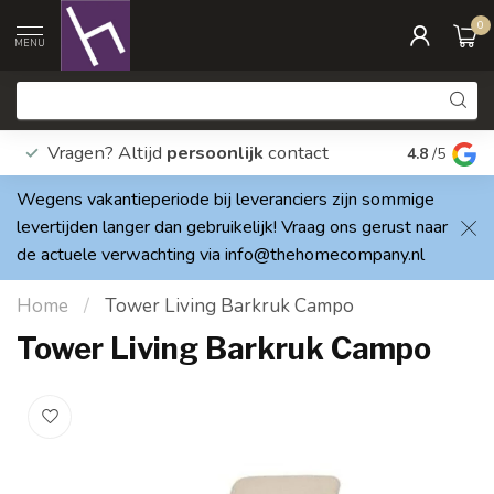
0
MENU
Vragen? Altijd
persoonlijk
contact
Elke dag
4.8
/5
Wegens vakantieperiode bij leveranciers zijn sommige
levertijden langer dan gebruikelijk! Vraag ons gerust naar
de actuele verwachting via
info@thehomecompany.nl
Home
/
Tower Living Barkruk Campo
Tower Living Barkruk Campo