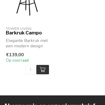
TOWER LIVING 
Barkruk Campo
Elegante Barkruk met
een modern design
Verkrijgbaar in drie
€139,00
kleuren Teddy stof
Op voorraad
...