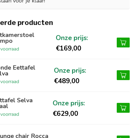
staan voor je klaar!
erde producten
tkamerstoel
ampo
€169,00
voorraad
nde Eettafel
lva
€489,00
voorraad
ttafel Selva
aal
€629,00
voorraad
unge chair Rocca