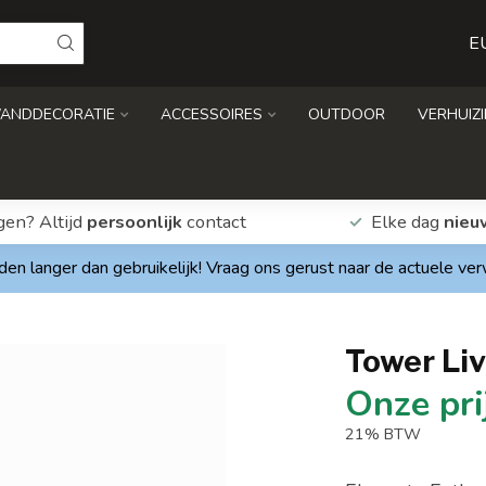
E
ANDDECORATIE
ACCESSOIRES
OUTDOOR
VERHUIZ
gen? Altijd
persoonlijk
contact
Elke dag
nieu
den langer dan gebruikelijk! Vraag ons gerust naar de actuele ve
Tower Li
21% BTW