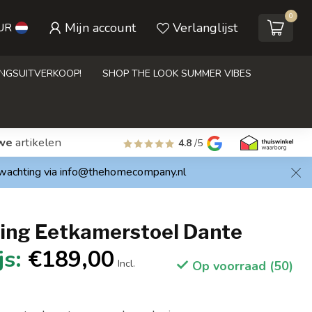
0
Mijn account
Verlanglijst
UR
INGSUITVERKOOP!
SHOP THE LOOK SUMMER VIBES
we
artikelen
4.8
/5
rwachting via
info@thehomecompany.nl
ving Eetkamerstoel Dante
€189,00
Incl.
Op voorraad (50)