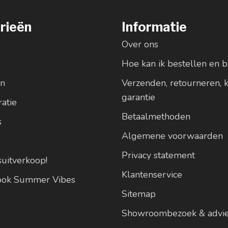
rieën
Informatie
Over ons
Hoe kan ik bestellen en b
en
Verzenden, retourneren, 
garantie
atie
Betaalmethoden
s
Algemene voorwaarden
Privacy statement
suitverkoop!
Klantenservice
look Summer Vibes
Sitemap
Showroombezoek & advi