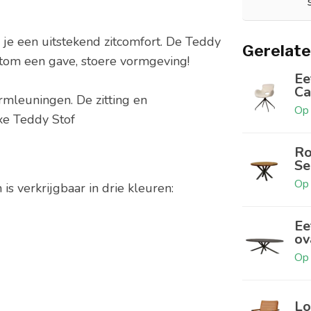
 je een uitstekend zitcomfort. De Teddy
Gerelate
ortom een gave, stoere vormgeving!
Ee
C
rmleuningen. De zitting en
Op 
xe Teddy Stof
Ro
Se
Op 
is verkrijgbaar in drie kleuren:
Ee
ov
Op 
Lo