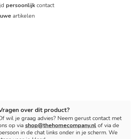
ijd
persoonlijk
contact
euwe
artikelen
Vragen over dit product?
Of wil je graag advies? Neem gerust contact met
ons op via
shop@thehomecompany.nl
of via de
persoon in de chat links onder in je scherm. We