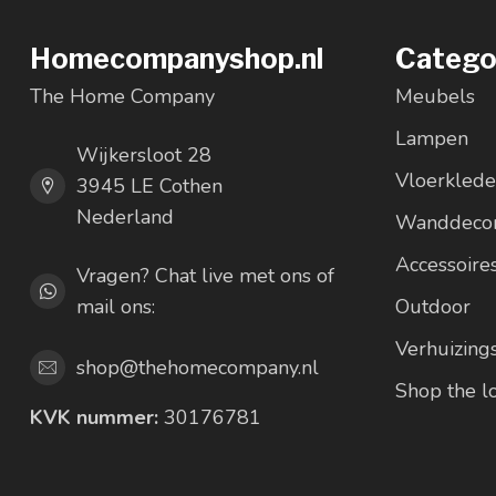
Homecompanyshop.nl
Catego
The Home Company
Meubels
Lampen
Wijkersloot 28
Vloerkled
3945 LE Cothen
Nederland
Wanddecor
Accessoire
Vragen? Chat live met ons of
mail ons:
Outdoor
Verhuizing
shop@thehomecompany.nl
Shop the 
KVK nummer:
30176781