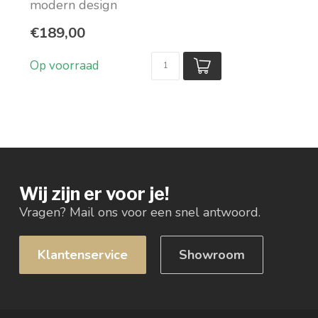
modern design
Verkrijgbaar in drie kleuren
€189,00
Teddy ...
Op voorraad
Wij zijn er voor je!
Vragen? Mail ons voor een snel antwoord.
Klantenservice
Showroom