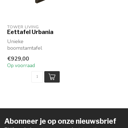
TOWER LIVING 
Eettafel Urbania
Unieke
boomstamtafel
In naturel Acacia hout
€929,00
In 5 maten
Op voorraad
verkrijgbaar
Merk: To...
Abonneer je op onze nieuwsbrief