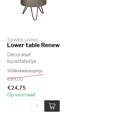
TOWER LIVING 
Lower table Renew
Decoratief
bijzettafeltje
Mangohout en metaal
Maat ø32 x hoogte 40
€99,00
Merk: Tower L...
€24,75
Op voorraad