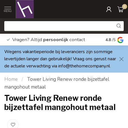
0
MENU
Vragen? Altijd
persoonlijk
contact
Elke dag
4.8
/5
Wegens vakantieperiode bij leveranciers zijn sommige
levertijden langer dan gebruikelijk! Vraag ons gerust naar
de actuele verwachting via
info@thehomecompany.nl
Home
/
Tower Living Renew ronde bijzettafel
mangohout metaal
Tower Living Renew ronde
bijzettafel mangohout metaal