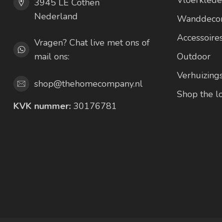
3945 LE Cothen
Nederland
Wanddecor
Accessoire
Vragen? Chat live met ons of
mail ons:
Outdoor
Verhuizing
shop@thehomecompany.nl
Shop the 
KVK nummer:
30176781