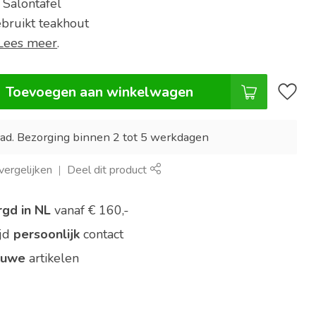
 Salontafel
ebruikt teakhout
Lees meer
.
Toevoegen aan winkelwagen
ad. Bezorging binnen 2 tot 5 werkdagen
ergelijken
Deel dit product
rgd in NL
vanaf € 160,-
ijd
persoonlijk
contact
euwe
artikelen