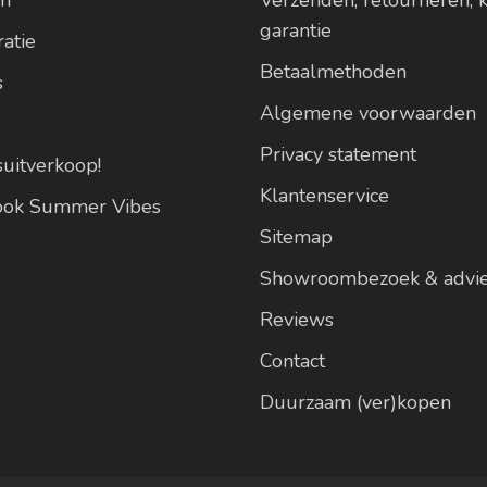
garantie
atie
Betaalmethoden
s
Algemene voorwaarden
Privacy statement
suitverkoop!
Klantenservice
look Summer Vibes
Sitemap
Showroombezoek & advi
Reviews
Contact
Duurzaam (ver)kopen