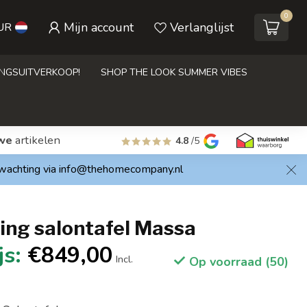
0
Mijn account
Verlanglijst
UR
INGSUITVERKOOP!
SHOP THE LOOK SUMMER VIBES
we
artikelen
4.8
/5
rwachting via
info@thehomecompany.nl
ing salontafel Massa
€849,00
Incl.
Op voorraad (50)