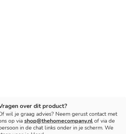
Vragen over dit product?
Of wil je graag advies? Neem gerust contact met
ons op via
shop@thehomecompany.nl
of via de
persoon in de chat links onder in je scherm. We