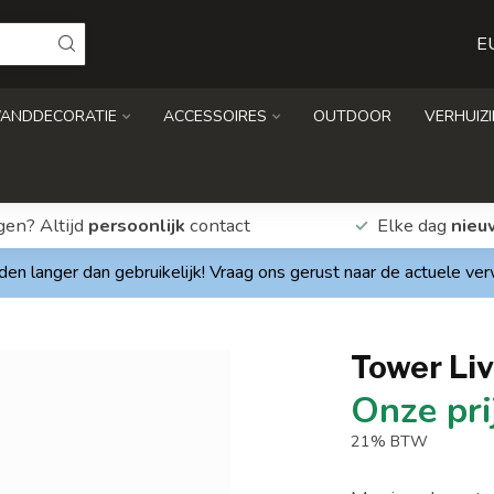
E
ANDDECORATIE
ACCESSOIRES
OUTDOOR
VERHUIZ
gen? Altijd
persoonlijk
contact
Elke dag
nieu
den langer dan gebruikelijk! Vraag ons gerust naar de actuele ve
Tower Liv
21% BTW