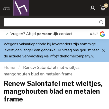
0
MENU
Vragen? Altijd
persoonlijk
contact
Elke dag
4.8
/5
Wegens vakantieperiode bij leveranciers zijn sommige
levertijden langer dan gebruikelijk! Vraag ons gerust naar
de actuele verwachting via
info@thehomecompany.nl
Home
/
Renew Salontafel met wieltjes,
mangohouten blad en metalen frame
Renew Salontafel met wieltjes,
mangohouten blad en metalen
frame