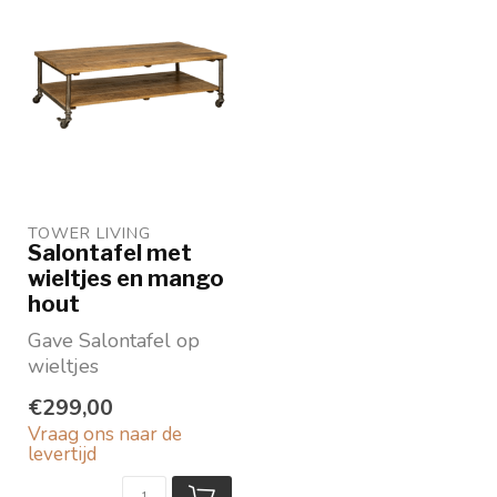
TOWER LIVING 
Salontafel met
wieltjes en mango
hout
Gave Salontafel op
wieltjes
Mangohouten blad en
€299,00
een mat metalen
Vraag ons naar de
frame
levertijd
Afm: 125...