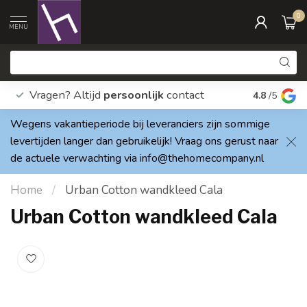
0
MENU
Vragen? Altijd
persoonlijk
contact
Elke dag
4.8
/5
Wegens vakantieperiode bij leveranciers zijn sommige
levertijden langer dan gebruikelijk! Vraag ons gerust naar
de actuele verwachting via
info@thehomecompany.nl
Home
/
Urban Cotton wandkleed Cala
Urban Cotton wandkleed Cala