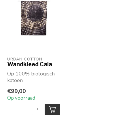
URBAN COTTON
Wandkleed Cala
Op 100% biologisch
katoen
Beschikbaar in drie
€99,00
maten
Op voorraad
Collectie: Originals
Ont...