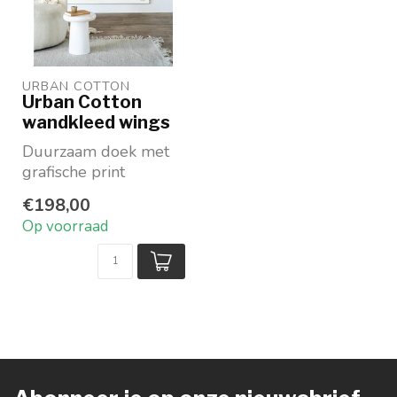
URBAN COTTON
Urban Cotton
wandkleed wings
Duurzaam doek met
grafische print
op 100 % biologisch
€198,00
katoen
Op voorraad
Kunstenaar: Milik...