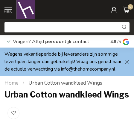
0
MENU
Vragen? Altijd
persoonlijk
contact
Elke dag
4.8
/5
Wegens vakantieperiode bij leveranciers zijn sommige
levertijden langer dan gebruikelijk! Vraag ons gerust naar
de actuele verwachting via
info@thehomecompany.nl
Home
/
Urban Cotton wandkleed Wings
Urban Cotton wandkleed Wings