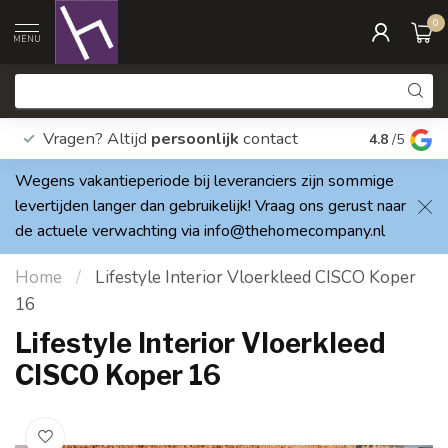
0
MENU
Vragen? Altijd
persoonlijk
contact
Elke dag
4.8
/5
Wegens vakantieperiode bij leveranciers zijn sommige
levertijden langer dan gebruikelijk! Vraag ons gerust naar
de actuele verwachting via
info@thehomecompany.nl
Home
/
Lifestyle Interior Vloerkleed CISCO Koper
16
Lifestyle Interior Vloerkleed
CISCO Koper 16