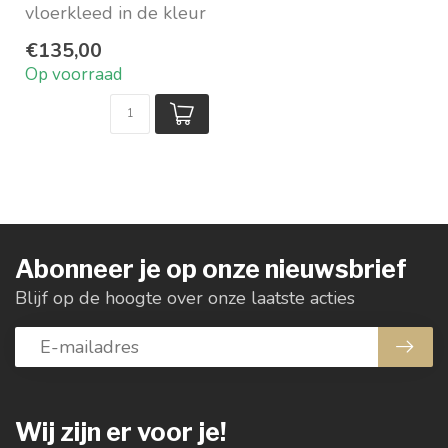
vloerkleed in de kleur
koper (kleurnummer
€135,00
16)
Op voorraad
- Vergelijkb...
Abonneer je op onze nieuwsbrief
Blijf op de hoogte over onze laatste acties
Wij zijn er voor je!