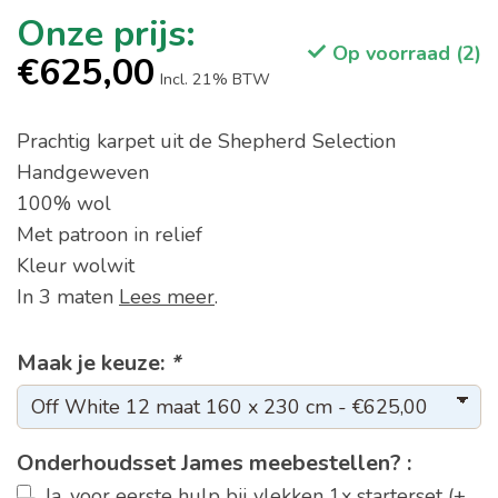
Op voorraad (2)
€625,00
Incl. 21% BTW
Prachtig karpet uit de Shepherd Selection
Handgeweven
100% wol
Met patroon in relief
Kleur wolwit
In 3 maten
Lees meer
.
Maak je keuze:
*
Onderhoudsset James meebestellen? :
Ja, voor eerste hulp bij vlekken 1x starterset (+