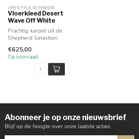
LIFESTYLE INTERIOR
Vloerkleed Desert
Wave Off White
Prachtig karpet uit de
Shepherd Selection
Handgeweven
€625,00
100% wol
Op voorraad
Met patroon in re...
Abonneer je op onze nieuwsbrief
Blijf op de hoogte over onze laatste acties