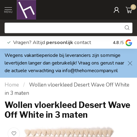
0
MENU
Vragen? Altijd
persoonlijk
contact
Elke dag
4.8
/5
Wegens vakantieperiode bij leveranciers zijn sommige
levertijden langer dan gebruikelijk! Vraag ons gerust naar
de actuele verwachting via
info@thehomecompany.nl
Home
/
Wollen vloerkleed Desert Wave Off White
in 3 maten
Wollen vloerkleed Desert Wave
Off White in 3 maten