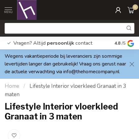
0
MENU
Vragen? Altijd
persoonlijk
contact
Elke dag
4.8
/5
Wegens vakantieperiode bij leveranciers zijn sommige
levertijden langer dan gebruikelijk! Vraag ons gerust naar
de actuele verwachting via
info@thehomecompany.nl
Home
/
Lifestyle Interior vloerkleed Granaat in 3
maten
Lifestyle Interior vloerkleed
Granaat in 3 maten