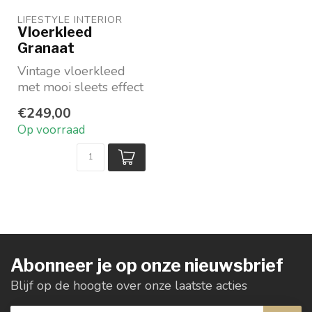
LIFESTYLE INTERIOR
Vloerkleed
Granaat
Vintage vloerkleed
met mooi sleets effect
In 3 maten
€249,00
verkrijgbaar, dus ook
Op voorraad
lekk...
Abonneer je op onze nieuwsbrief
Blijf op de hoogte over onze laatste acties