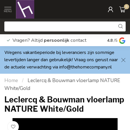
0
MENU
Vragen? Altijd
persoonlijk
contact
Elke dag
4.8
/5
Wegens vakantieperiode bij leveranciers zijn sommige
levertijden langer dan gebruikelijk! Vraag ons gerust naar
de actuele verwachting via
info@thehomecompany.nl
Home
/
Leclercq & Bouwman vloerlamp NATURE
White/Gold
Leclercq & Bouwman vloerlamp
NATURE White/Gold