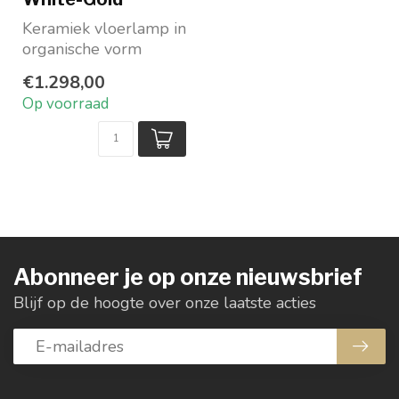
Keramiek vloerlamp in
organische vorm
Kleur White/Gold
€1.298,00
Hoogte 120 cm
Op voorraad
Abonneer je op onze nieuwsbrief
Blijf op de hoogte over onze laatste acties