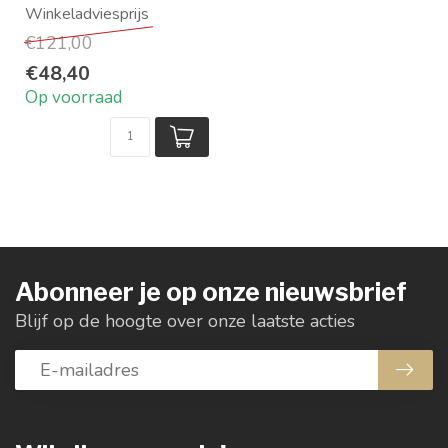
Materiaal: 100%
organisch katoen
€121,00
Ontwerp: Ur...
€48,40
Op voorraad
Abonneer je op onze nieuwsbrief
Blijf op de hoogte over onze laatste acties