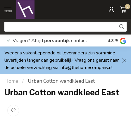
0
MENU
Vragen? Altijd
persoonlijk
contact
Elke dag
4.8
/5
Wegens vakantieperiode bij leveranciers zijn sommige
levertijden langer dan gebruikelijk! Vraag ons gerust naar
de actuele verwachting via
info@thehomecompany.nl
Home
/
Urban Cotton wandkleed East
Urban Cotton wandkleed East