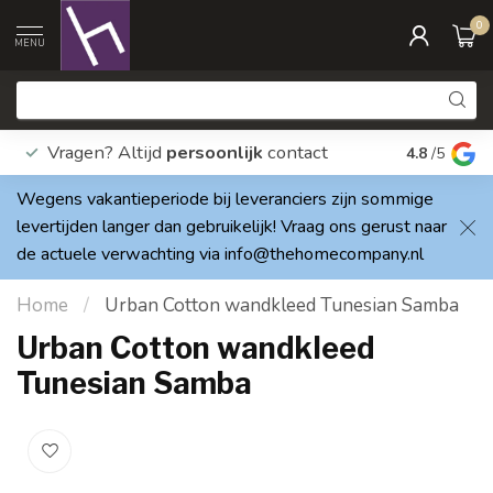
0
MENU
Vragen? Altijd
persoonlijk
contact
Elke dag
4.8
/5
Wegens vakantieperiode bij leveranciers zijn sommige
levertijden langer dan gebruikelijk! Vraag ons gerust naar
de actuele verwachting via
info@thehomecompany.nl
Home
/
Urban Cotton wandkleed Tunesian Samba
Urban Cotton wandkleed
Tunesian Samba