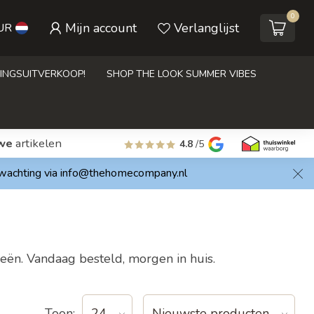
0
Mijn account
Verlanglijst
UR
INGSUITVERKOOP!
SHOP THE LOOK SUMMER VIBES
we
artikelen
4.8
/5
rwachting via
info@thehomecompany.nl
eën. Vandaag besteld, morgen in huis.
Toon: