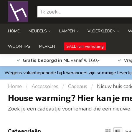
HOME
MEUBELS
LAMPEN
VLOERKLEDEN
W
WOONTIPS
MERKEN
SALE ivm verhuizing
Gratis bezorgd in NL
vanaf € 160,-
Vra
Wegens vakantieperiode bij leveranciers zijn sommige levertij
Home
/
Accessoires
/
Cadeaus
/
Nieuw huis cad
House warming? Hier kan je 
Zoek je een cadeautje voor iemand die een nieuwe w
Categorieën
53