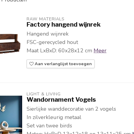
RAW MATERIALS
Factory hangend wijnrek
Hangend wijnrek
FSC-gerecycled hout
Maat LxBxD: 60x28x12 cm
Meer
Aan verlanglijst toevoegen
LIGHT & LIVING 
Wandornament Vogels
Sierlijke wanddecoratie van 2 vogels
In zilverkleurig metaal
Set van twee birds
Maten: HxBxD 13x12x18 en 13x11x25 cm