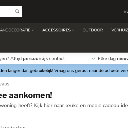
E
ANDDECORATIE
ACCESSOIRES
OUTDOOR
VERHUIZ
gen? Altijd
persoonlijk
contact
Elke dag
nieu
den langer dan gebruikelijk! Vraag ons gerust naar de actuele ve
eaus
mee aankomen!
oning heeft? Kijk hier naar leuke en mooie cadeau ide
Producten