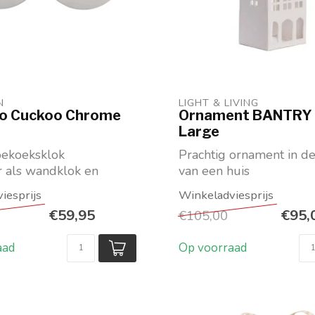
N
LIGHT & LIVING 
uo Cuckoo Chrome
Ornament BANTRY
Large
oekoeksklok
Prachtig ornament in d
r als wandklok en
van een huis
Te gebruiken als
room (spiege...
lantaarn/windlicht
€59,95
€95,
€105,00
...
aad
Op voorraad