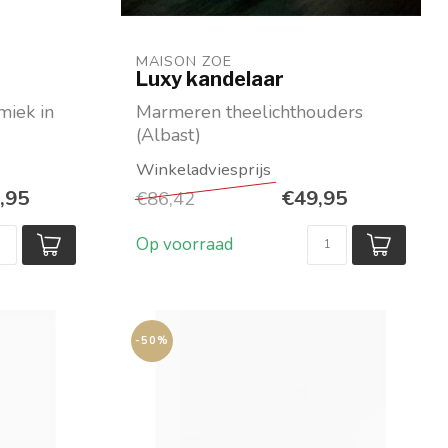
MAISON ZOE
Luxy kandelaar
miek in
Marmeren theelichthouders
(Albast)
6,5 ...
Doorschijnend
Diverse prachtige kleuren
,95
€49,95
€86,42
Dr...
Op voorraad
-50%