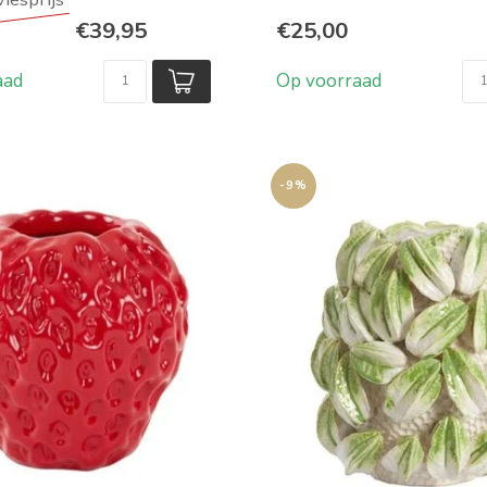
Naar keuze met woonacc
€39,95
€25,00
aad
Op voorraad
-9%