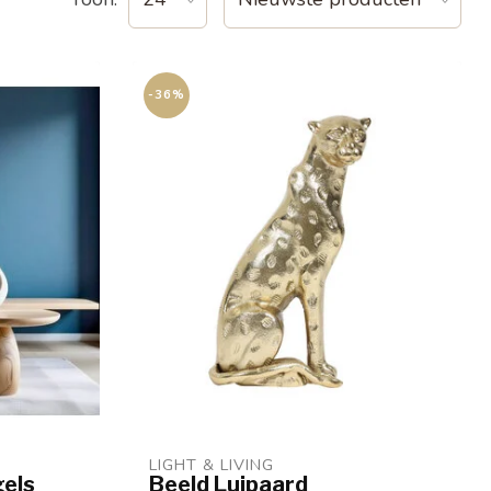
-36%
LIGHT & LIVING 
els
Beeld Luipaard