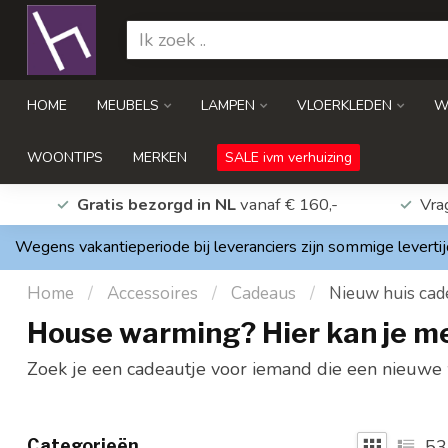
HOME
MEUBELS
LAMPEN
VLOERKLEDEN
W
WOONTIPS
MERKEN
SALE ivm verhuizing
Gratis bezorgd in NL
vanaf € 160,-
Vra
Wegens vakantieperiode bij leveranciers zijn sommige levertij
Home
/
Accessoires
/
Cadeaus
/
Nieuw huis cad
House warming? Hier kan je 
Zoek je een cadeautje voor iemand die een nieuwe w
Categorieën
53