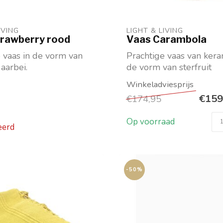
IVING 
LIGHT & LIVING 
rawberry rood
Vaas Carambola
 vaas in de vorm van
Prachtige vaas van kera
aarbei.
de vorm van sterfruit
Maat M: lxbxh 32x31,5x3
€159
€174,95
Op voorraad
eerd
-50%