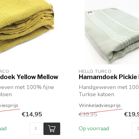
URCO
HELLO TURCO
oek Yellow Mellow
Hamamdoek Pickie 
even met 100% fijne
Handgeweven met 100%
atoen
Turkse katoen
t ingeweven lijnen
Mintgroen-wit geweve
ed,...
Afmeting 220 x 1...
€14,95
€19,
€39,95
aad
Op voorraad