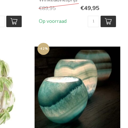
esso...
Maat: lxbxh 23,5...
€49,95
€89,95
Op voorraad
-42%