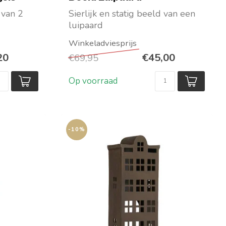
 van 2
Sierlijk en statig beeld van een
luipaard
In goudkleurig metaal
Maat: HxBxD 29...
20
€45,00
€69,95
Op voorraad
-10%