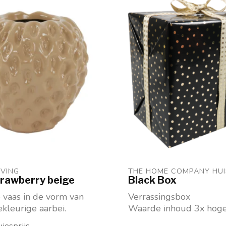
IVING 
THE HOME COMPANY HU
rawberry beige
Black Box
 vaas in de vorm van
Verrassingsbox
kleurige aarbei.
Waarde inhoud 3x hoge
aar in 2 maten
prijs