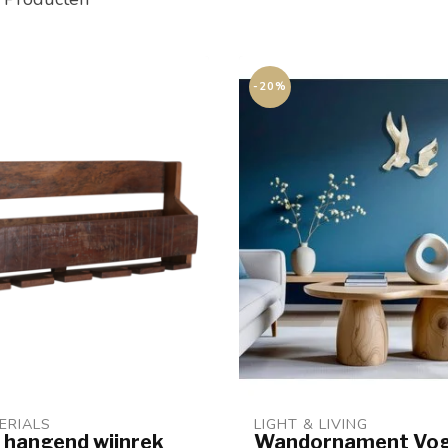
-20%
ERIALS
LIGHT & LIVING 
 hangend wijnrek
Wandornament Vog