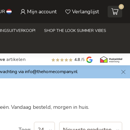
0
Mijn account
Verlanglijst
UR
INGSUITVERKOOP!
SHOP THE LOOK SUMMER VIBES
we
artikelen
4.8
/5
rwachting via
info@thehomecompany.nl
eën. Vandaag besteld, morgen in huis.
Toon: