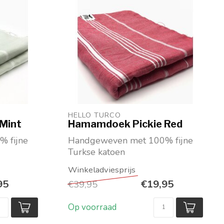
HELLO TURCO
Mint
Hamamdoek Pickie Red
 fijne
Handgeweven met 100% fijne
Turkse katoen
n
Rood-wit geweven
Afmeting 220 x 150 cm...
95
€19,95
€39,95
Op voorraad