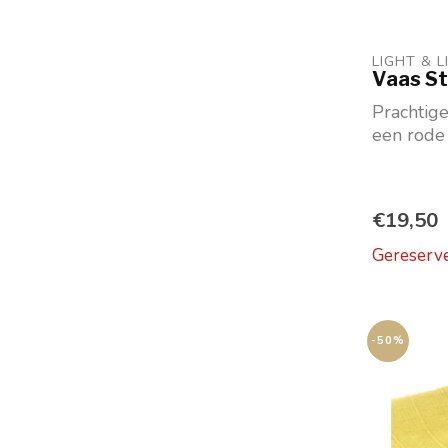
LIGHT & L
Vaas St
Prachtige
een rode 
€19,50
Gereserv
-50%