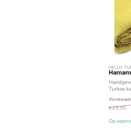
HELLO T
Hamamd
Handgew
Turkse k
Geel, me
Stonewash
€29,95
Op voorr