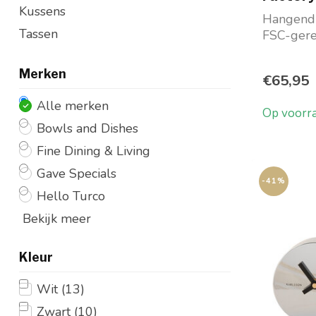
Kussens
Hangend 
Tassen
FSC-gere
Maat Lx
Merken
€65,95
Alle merken
Op voorr
Bowls and Dishes
Fine Dining & Living
Gave Specials
-41%
Hello Turco
Bekijk meer
Kleur
Wit
(13)
Zwart
(10)