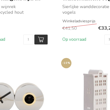
wijnrek
Sierlijke wanddecoratie
cycled hout
vogels
BxD: 60x28x12 cm
In zilverkleurig metaal
Set van twee bird...
€33,
€41,50
aad
Op voorraad
-10%