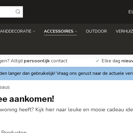
E
ANDDECORATIE
ACCESSOIRES
OUTDOOR
VERHUIZ
gen? Altijd
persoonlijk
contact
Elke dag
nieu
den langer dan gebruikelijk! Vraag ons gerust naar de actuele ve
eaus
mee aankomen!
oning heeft? Kijk hier naar leuke en mooie cadeau ide
Producten