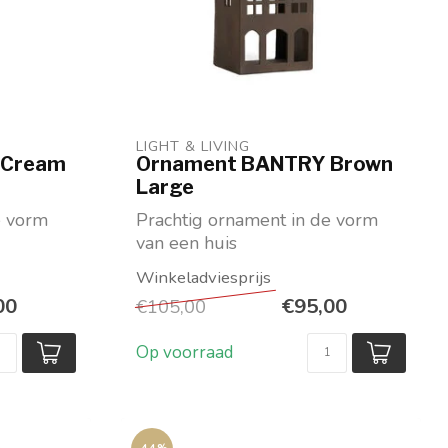
LIGHT & LIVING 
 Cream
Ornament BANTRY Brown
Large
e vorm
Prachtig ornament in de vorm
van een huis
Te gebruiken als
lantaarn/windlicht
00
€95,00
€105,00
...
Op voorraad