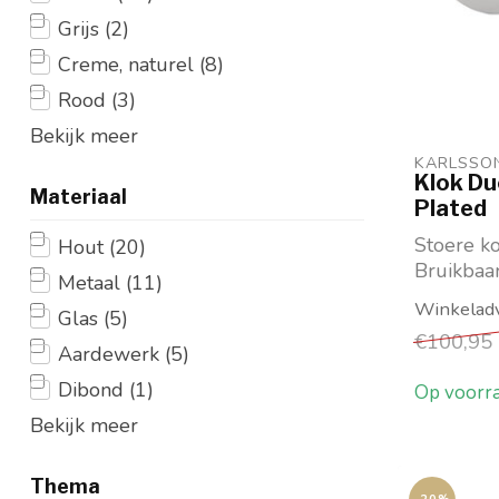
Grijs
(2)
Creme, naturel
(8)
Rood
(3)
Bekijk meer
KARLSSO
Klok D
Materiaal
Plated
Stoere k
Hout
(20)
Bruikbaa
Metaal
(11)
tafelklok
Glas
(5)
Kleur: Ch
€100,95
Aardewerk
(5)
Dibond
(1)
Op voorr
Bekijk meer
Thema