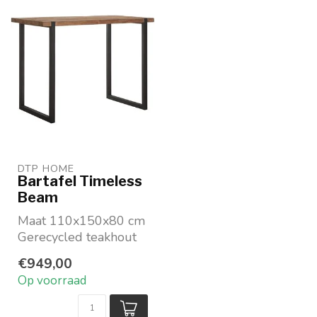
DTP HOME
Bartafel Timeless
Beam
Maat 110x150x80 cm
Gerecycled teakhout
Zwart metalen frame
€949,00
Merk: DTP Home, co...
Op voorraad