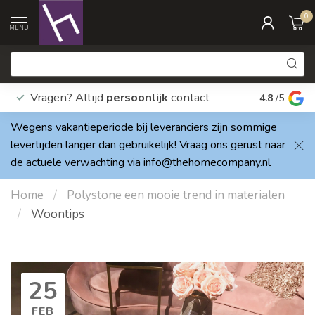
0
MENU
Vragen? Altijd
persoonlijk
contact
Elke dag
4.8
/5
Wegens vakantieperiode bij leveranciers zijn sommige
levertijden langer dan gebruikelijk! Vraag ons gerust naar
de actuele verwachting via
info@thehomecompany.nl
Home
/
Polystone een mooie trend in materialen
/
Woontips
25
FEB