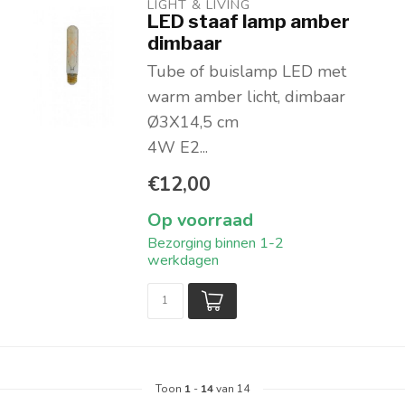
LIGHT & LIVING 
LED staaf lamp amber
dimbaar
Tube of buislamp LED met
warm amber licht, dimbaar
Ø3X14,5 cm
4W E2...
€12,00
Op voorraad
Bezorging binnen 1-2
werkdagen
Toon
1
-
14
van 14