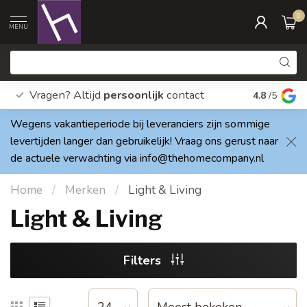
0
MENU
Vragen? Altijd
persoonlijk
contact
Elke dag
4.8
/5
Wegens vakantieperiode bij leveranciers zijn sommige
levertijden langer dan gebruikelijk! Vraag ons gerust naar
de actuele verwachting via
info@thehomecompany.nl
Home
/
Merken
/
Light & Living
Light & Living
Filters