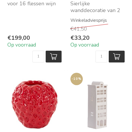
voor 16 flessen wijn
Sierlijke
Van metaal zwart
wanddecoratie van 2
Maat HxBxD: 160 x 70
vogels
...
In zilverkleurig metaal
€41,50
Set van twee bird...
€199,00
€33,20
Op voorraad
Op voorraad
-10%