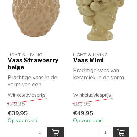
LIGHT & LIVING 
LIGHT & LIVING 
Vaas Strawberry
Vaas Mimi
beige
Prachtige vaas van
Prachtige vaas in de
keramiek in de vorm
vorm van een
van een vrouwelijk
beigekleurige aarbei.
hoofd
Verkrijgbaar in 2
Maat: lxbxh 23,5...
€49,95
€89,95
maten
€39,95
€49,95
Op voorraad
Op voorraad