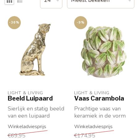
-36%
-9%
LIGHT & LIVING 
LIGHT & LIVING 
Beeld Luipaard
Vaas Carambola
Sierlijk en statig beeld
Prachtige vaas van
van een luipaard
keramiek in de vorm
In goudkleurig metaal
van sterfruit
Maat: HxBxD 29...
Maat M: lxbxh
€69,95
€174,95
32x31,5x36,5 ...