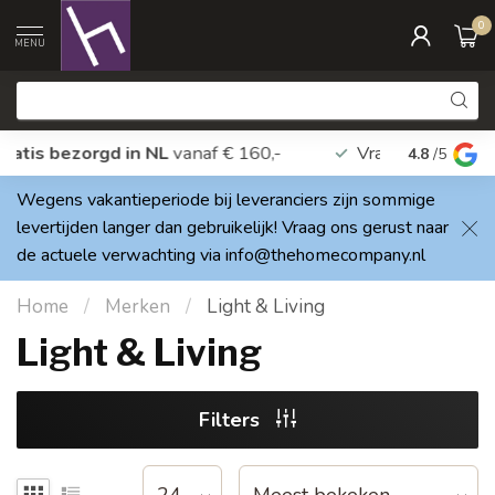
0
MENU
Gratis bezorgd in NL
vanaf € 160,-
Vragen? A
4.8
/5
Wegens vakantieperiode bij leveranciers zijn sommige
levertijden langer dan gebruikelijk! Vraag ons gerust naar
de actuele verwachting via
info@thehomecompany.nl
Home
/
Merken
/
Light & Living
Light & Living
Filters