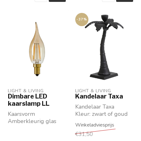
-37%
LIGHT & LIVING 
LIGHT & LIVING 
Dimbare LED
Kandelaar Taxa
kaarslamp LL
Kandelaar Taxa
Kaarsvorm
Kleur: zwart of goud
Amberkleurig glas
Maat: hoogte 32 cm,
Kleine fitting
diameter 21 cm
€31,50
Dimbaar
Merk:...