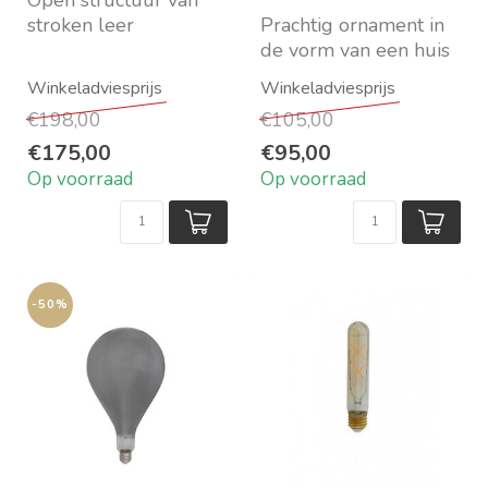
Open structuur van
stroken leer
Prachtig ornament in
Kleur naturel wit
de vorm van een huis
Maat diameter 50 x h
Te gebruiken als
40 cm
lantaarn/windlicht
€198,00
€105,00
...
...
€175,00
€95,00
Op voorraad
Op voorraad
-50%