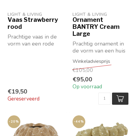
LIGHT & LIVING 
LIGHT & LIVING 
Vaas Strawberry
Ornament
rood
BANTRY Cream
Large
Prachtige vaas in de
vorm van een rode
Prachtig ornament in
aarbei.
de vorm van een huis
Te gebruiken als
lantaarn/windlicht
€105,00
...
€95,00
Op voorraad
€19,50
Gereserveerd
-20%
-44%