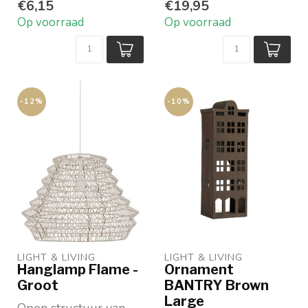
2 Watt
€6,15
€19,95
Op voorraad
Op voorraad
-12%
-10%
LIGHT & LIVING 
LIGHT & LIVING 
Hanglamp Flame -
Ornament
Groot
BANTRY Brown
Large