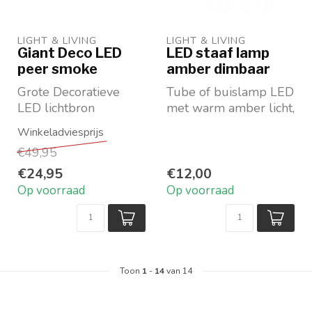
LIGHT & LIVING 
LIGHT & LIVING 
Giant Deco LED
LED staaf lamp
peer smoke
amber dimbaar
Grote Decoratieve
Tube of buislamp LED
LED lichtbron
met warm amber licht,
Smoke glas, kleur
dimbaar
antrancietgrijs
Ø3X14,5 cm
€49,95
E27, 4W
4W E27
Maat ...
Merk: Lig...
€24,95
€12,00
Op voorraad
Op voorraad
Toon
1
-
14
van 14