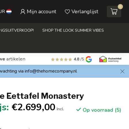
0
Mijn account
Verlanglijst
UR
INGSUITVERKOOP!
SHOP THE LOOK SUMMER VIBES
we
artikelen
4.8
/5
rwachting via
info@thehomecompany.nl
 Eettafel Monastery
€2.699,00
Incl.
Op voorraad (5)