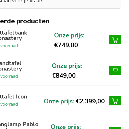
staan voor je klaar!
erde producten
ttafelbank
nastery
€749,00
voorraad
ndtafel
nastery
€849,00
voorraad
ttafel Icon
€2.399,00
voorraad
nglamp Pablo