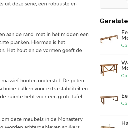
s uit deze serie, een robuuste en
Gerelate
Ee
en aan de rand, met in het midden een
Mo
chte planken. Hiermee is het
Op 
n. Het hout en de vormen geeft de
Wa
Mo
Op 
et massief houten onderstel. De poten
huine balken voor extra stabiliteit en
Ee
 de ruimte hebt voor een grote tafel.
Op 
t om deze meubels in de Monastery
Ha
ng worden achtergebleven spijkers