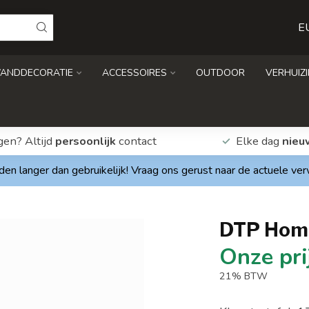
E
ANDDECORATIE
ACCESSOIRES
OUTDOOR
VERHUIZ
gen? Altijd
persoonlijk
contact
Elke dag
nieu
den langer dan gebruikelijk! Vraag ons gerust naar de actuele ve
DTP Home
21% BTW