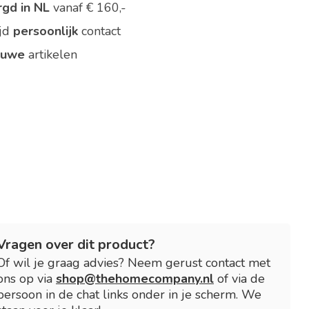
rgd in NL
vanaf € 160,-
ijd
persoonlijk
contact
euwe
artikelen
Vragen over dit product?
Of wil je graag advies? Neem gerust contact met
ons op via
shop@thehomecompany.nl
of via de
persoon in de chat links onder in je scherm. We