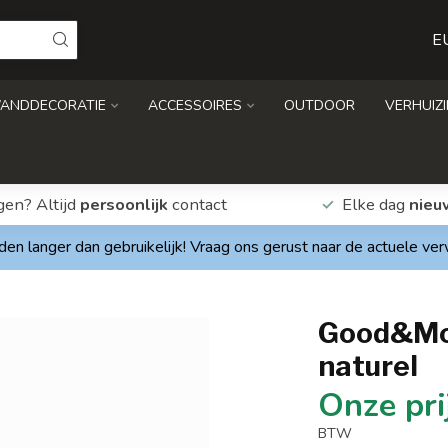
E
ANDDECORATIE
ACCESSOIRES
OUTDOOR
VERHUIZ
gen? Altijd
persoonlijk
contact
Elke dag
nieu
den langer dan gebruikelijk! Vraag ons gerust naar de actuele ve
Good&Mo
naturel
BTW