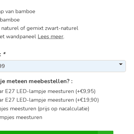
mp van bamboe
l bamboe
naturel of gemixt zwart-naturel
het wandpaneel
Lees meer
.
:
*
je meteen meebestellen? :
aar E27 LED-lampje meesturen (+€9,95)
aar E27 LED-lampje meesturen (+€19,90)
jes meesturen (prijs op nacalculatie)
ampjes meesturen