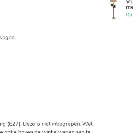
Vl
me
Op 
elwagen.
ng (E27). Deze is niet inbegrepen. Wel
eze optie boven de winkelwagen aan te