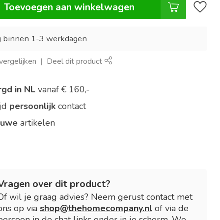
Toevoegen aan winkelwagen
g binnen 1-3 werkdagen
ergelijken
Deel dit product
rgd in NL
vanaf € 160,-
ijd
persoonlijk
contact
euwe
artikelen
Vragen over dit product?
Of wil je graag advies? Neem gerust contact met
ons op via
shop@thehomecompany.nl
of via de
persoon in de chat links onder in je scherm. We