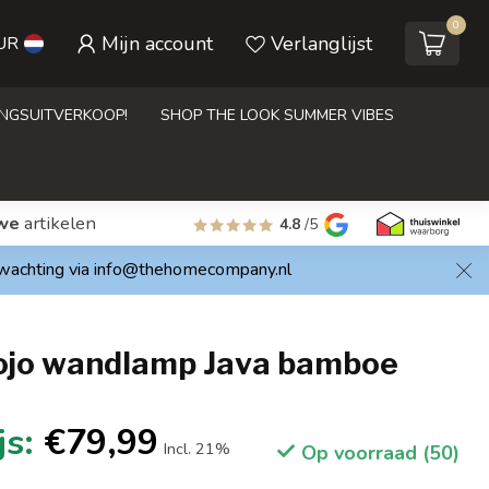
0
Mijn account
Verlanglijst
UR
INGSUITVERKOOP!
SHOP THE LOOK SUMMER VIBES
we
artikelen
4.8
/5
rwachting via
info@thehomecompany.nl
jo wandlamp Java bamboe
€79,99
Incl. 21%
Op voorraad (50)