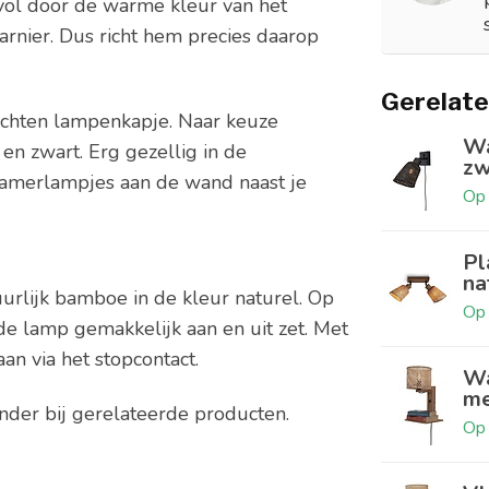
ol door de warme kleur van het
harnier. Dus richt hem precies daarop
Gerelate
lochten lampenkapje. Naar keuze
Wa
en zwart. Erg gezellig in de
zw
kamerlampjes aan de wand naast je
Op 
Pl
na
urlijk bamboe in de kleur naturel. Op
Op 
de lamp gemakkelijk aan en uit zet. Met
aan via het stopcontact.
Wa
me
onder bij gerelateerde producten.
Op 