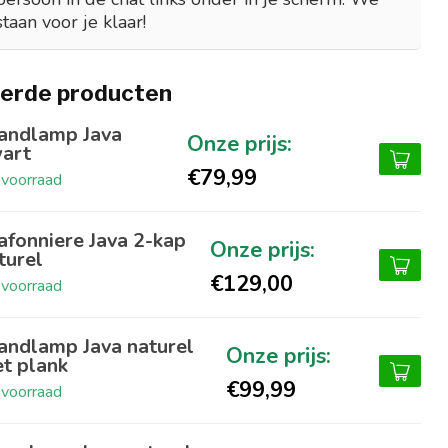
staan voor je klaar!
erde producten
ndlamp Java
art
€79,99
voorraad
afonniere Java 2-kap
turel
€129,00
voorraad
ndlamp Java naturel
t plank
€99,99
voorraad