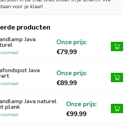
staan voor je klaar!
erde producten
ndlamp Java
turel
€79,99
voorraad
afondspot Java
art
€89,99
voorraad
ndlamp Java naturel
t plank
€99,99
voorraad