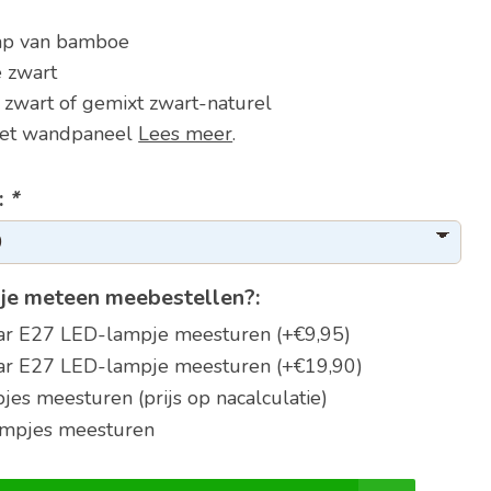
mp van bamboe
e zwart
zwart of gemixt zwart-naturel
het wandpaneel
Lees meer
.
:
*
je meteen meebestellen?:
aar E27 LED-lampje meesturen (+€9,95)
aar E27 LED-lampje meesturen (+€19,90)
jes meesturen (prijs op nacalculatie)
ampjes meesturen