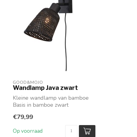
GOOD&MOJO
Wandlamp Java zwart
Kleine wandlamp van bamboe
Basis in bamboe zwart
Lampenkapje in zwart of gemixt
€79,99
...
Op voorraad