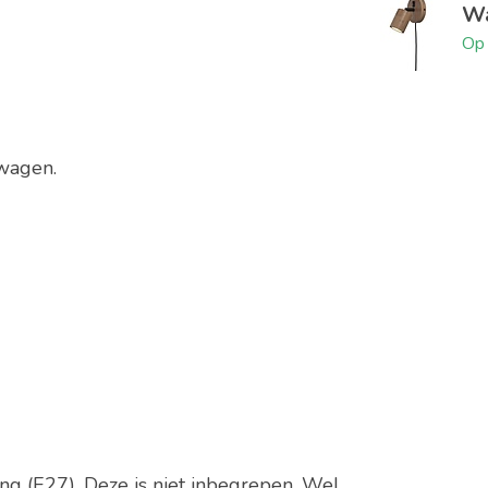
Wa
Op 
elwagen.
ng (E27). Deze is niet inbegrepen. Wel