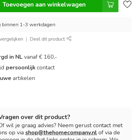
Toevoegen aan winkelwagen
g binnen 1-3 werkdagen
ergelijken
Deel dit product
rgd in NL
vanaf € 160,-
ijd
persoonlijk
contact
euwe
artikelen
Vragen over dit product?
Of wil je graag advies? Neem gerust contact met
ons op via
shop@thehomecompany.nl
of via de
persoon in de chat links onder in je scherm. We