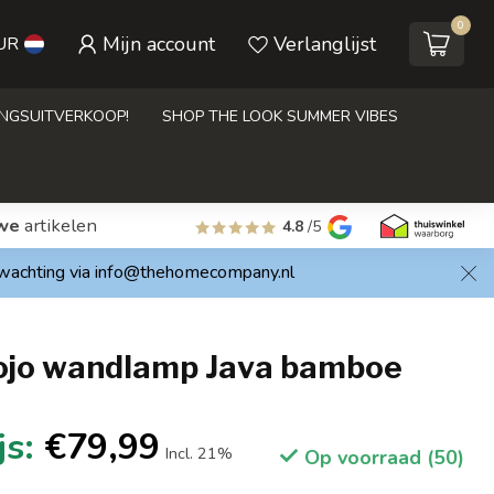
0
Mijn account
Verlanglijst
UR
INGSUITVERKOOP!
SHOP THE LOOK SUMMER VIBES
we
artikelen
4.8
/5
rwachting via
info@thehomecompany.nl
jo wandlamp Java bamboe
€79,99
Incl. 21%
Op voorraad (50)