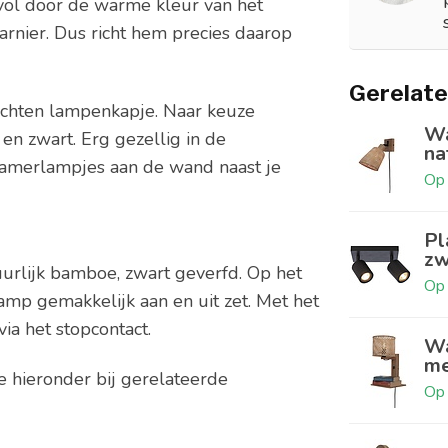
ol door de warme kleur van het
harnier. Dus richt hem precies daarop
Gerelate
lochten lampenkapje. Naar keuze
Wa
en zwart. Erg gezellig in de
na
kamerlampjes aan de wand naast je
Op 
Pl
zw
urlijk bamboe, zwart geverfd. Op het
Op 
amp gemakkelijk aan en uit zet. Met het
via het stopcontact.
Wa
me
e hieronder bij gerelateerde
Op 