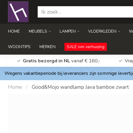
HOME
MEUBELS
LAMPEN
VLOERKLEDEN
W
WOONTIPS
MERKEN
SALE ivm verhuizing
Gratis bezorgd in NL
vanaf € 160,-
Vra
Wegens vakantieperiode bij leveranciers zijn sommige levertij
Home
/
Good&Mojo wandlamp Java bamboe zwart