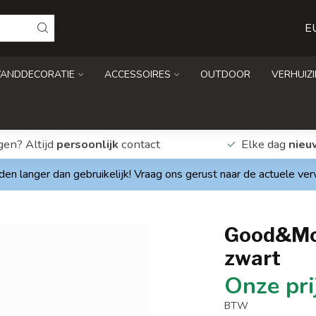
E
ANDDECORATIE
ACCESSOIRES
OUTDOOR
VERHUIZ
gen? Altijd
persoonlijk
contact
Elke dag
nieu
den langer dan gebruikelijk! Vraag ons gerust naar de actuele ve
Good&Mo
zwart
BTW