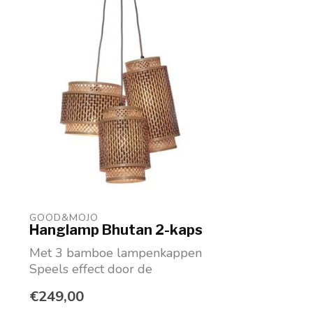
GOOD&MOJO
Hanglamp Bhutan 2-kaps
Met 3 bamboe lampenkappen
Speels effect door de
verschillende formaten
€249,00
100% duur...