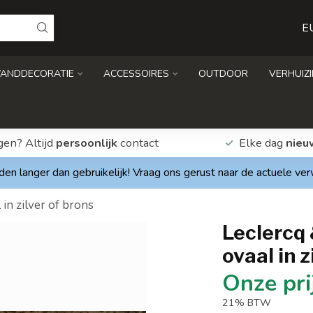
E
ANDDECORATIE
ACCESSOIRES
OUTDOOR
VERHUIZ
gen? Altijd
persoonlijk
contact
Elke dag
nieu
den langer dan gebruikelijk! Vraag ons gerust naar de actuele ve
n zilver of brons
Leclercq
ovaal in z
21% BTW