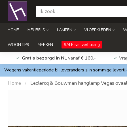
HOME
MEUBELS
LAMPEN
VLOERKLEDEN
W
WOONTIPS
MERKEN
SALE ivm verhuizing
Gratis bezorgd in NL
vanaf € 160,-
Vra
Wegens vakantieperiode bij leveranciers zijn sommige levertij
Home
/
Leclercq & Bouwman hanglamp Vegas ovaal i