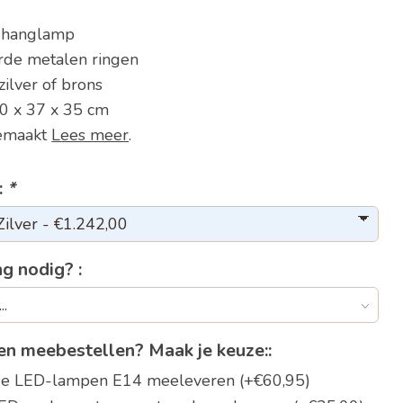
e hanglamp
rde metalen ringen
zilver of brons
0 x 37 x 35 cm
gemaakt
Lees meer
.
:
*
g nodig? :
n meebestellen? Maak je keuze::
nde LED-lampen E14 meeleveren (+€60,95)