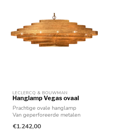
LECLERCQ & BOUWMAN
Hanglamp Vegas ovaal
Prachtige ovale hanglamp
Van geperforeerde metalen
ringen
€1.242,00
In ambachtelijk zilv...