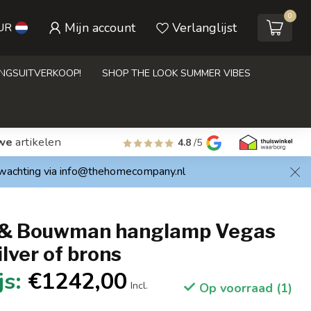
0
Mijn account
Verlanglijst
UR
INGSUITVERKOOP!
SHOP THE LOOK SUMMER VIBES
we
artikelen
4.8
/5
rwachting via
info@thehomecompany.nl
 & Bouwman hanglamp Vegas
ilver of brons
€1242,00
Incl.
Op voorraad (1)