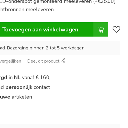
 LED-onderspot gemonteerd meeleveren (+€25,00)
ichtbronnen meeleveren
Toevoegen aan winkelwagen
ad. Bezorging binnen 2 tot 5 werkdagen
ergelijken
Deel dit product
rgd in NL
vanaf € 160,-
ijd
persoonlijk
contact
euwe
artikelen