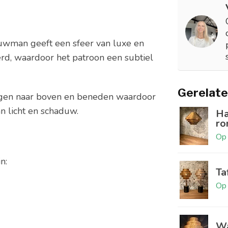
uwman geeft een sfeer van luxe en
erd, waardoor het patroon een subtiel
Gerelate
ingen naar boven en beneden waardoor
n licht en schaduw.
Ha
ro
Op 
n:
Ta
Op 
Wa