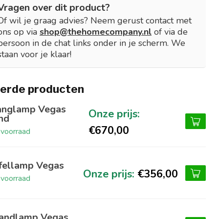
Vragen over dit product?
Of wil je graag advies? Neem gerust contact met
ons op via
shop@thehomecompany.nl
of via de
persoon in de chat links onder in je scherm. We
staan voor je klaar!
erde producten
nglamp Vegas
nd
€670,00
voorraad
fellamp Vegas
€356,00
voorraad
ndlamp Vegas