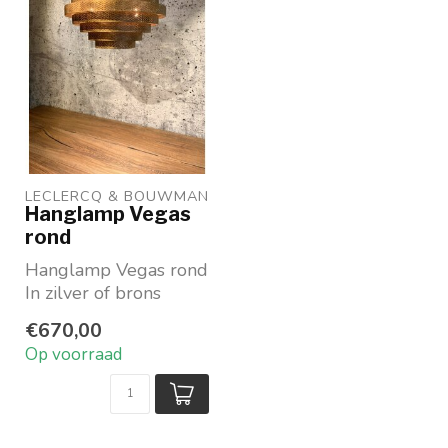
LECLERCQ & BOUWMAN
Hanglamp Vegas
rond
Hanglamp Vegas rond
In zilver of brons
Maat diameter x
€670,00
hoogte 55 x 37 cm
Op voorraad
Merk: L...