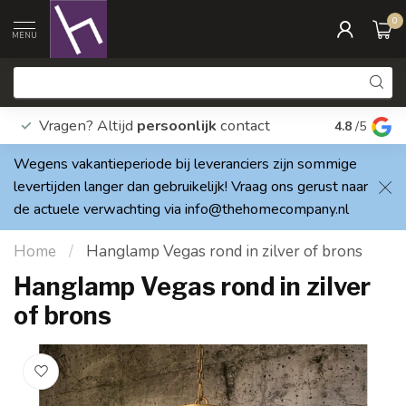
0
MENU
Vragen? Altijd
persoonlijk
contact
Elke dag
4.8
/5
Wegens vakantieperiode bij leveranciers zijn sommige
levertijden langer dan gebruikelijk! Vraag ons gerust naar
de actuele verwachting via
info@thehomecompany.nl
Home
/
Hanglamp Vegas rond in zilver of brons
Hanglamp Vegas rond in zilver
of brons