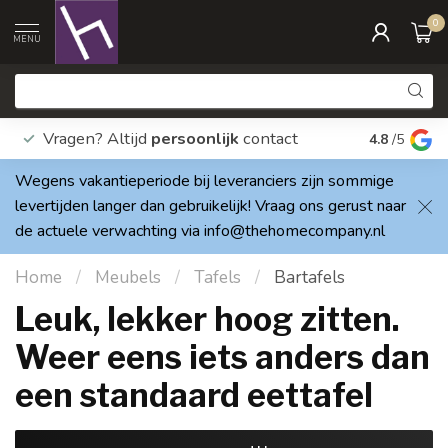
0
MENU
Vragen? Altijd
persoonlijk
contact
Elke dag
4.8
/5
Wegens vakantieperiode bij leveranciers zijn sommige
levertijden langer dan gebruikelijk! Vraag ons gerust naar
de actuele verwachting via
info@thehomecompany.nl
Home
/
Meubels
/
Tafels
/
Bartafels
Leuk, lekker hoog zitten.
Weer eens iets anders dan
een standaard eettafel