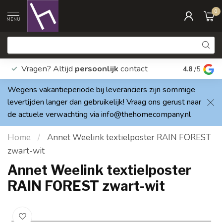
0
MENU
Vragen? Altijd
persoonlijk
contact
Elke dag
4.8
/5
Wegens vakantieperiode bij leveranciers zijn sommige
levertijden langer dan gebruikelijk! Vraag ons gerust naar
de actuele verwachting via
info@thehomecompany.nl
Home
/
Annet Weelink textielposter RAIN FOREST
zwart-wit
Annet Weelink textielposter
RAIN FOREST zwart-wit