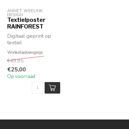
ANNET WEELINK 
DESIGN
Textielposter
RAINFOREST
Digitaal geprint op
textiel
Prachtige
wanddecoratie in
€49,95
zwartwit
Beschikbaar in...
€25,00
Op voorraad