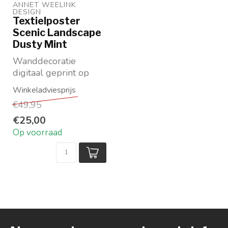
ANNET WEELINK 
DESIGN
Textielposter
Scenic Landscape
Dusty Mint
Wanddecoratie
digitaal geprint op
textiel
Beschikbaar in
€49,95
meerdere maten
Inclus...
€25,00
Op voorraad