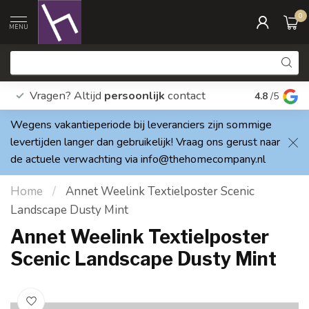
0
MENU
Vragen? Altijd
persoonlijk
contact
Elke dag
4.8
/5
Wegens vakantieperiode bij leveranciers zijn sommige
levertijden langer dan gebruikelijk! Vraag ons gerust naar
de actuele verwachting via
info@thehomecompany.nl
Home
/
Annet Weelink Textielposter Scenic
Landscape Dusty Mint
Annet Weelink Textielposter
Scenic Landscape Dusty Mint