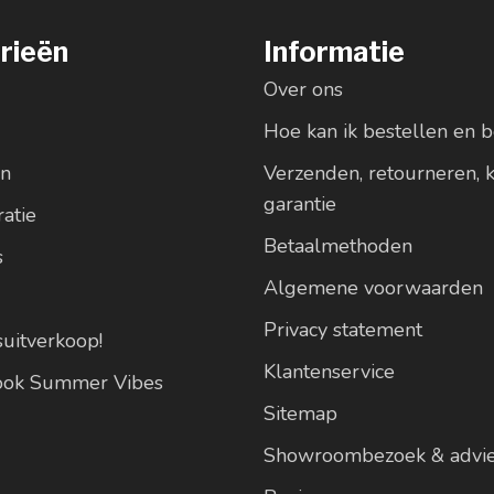
rieën
Informatie
Over ons
Hoe kan ik bestellen en b
en
Verzenden, retourneren, 
garantie
atie
Betaalmethoden
s
Algemene voorwaarden
Privacy statement
suitverkoop!
Klantenservice
look Summer Vibes
Sitemap
Showroombezoek & advi