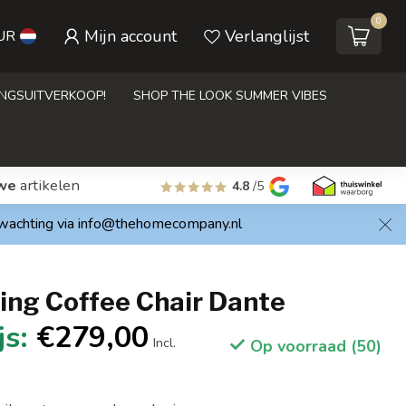
0
Mijn account
Verlanglijst
UR
INGSUITVERKOOP!
SHOP THE LOOK SUMMER VIBES
we
artikelen
4.8
/5
rwachting via
info@thehomecompany.nl
ing Coffee Chair Dante
€279,00
Incl.
Op voorraad (50)