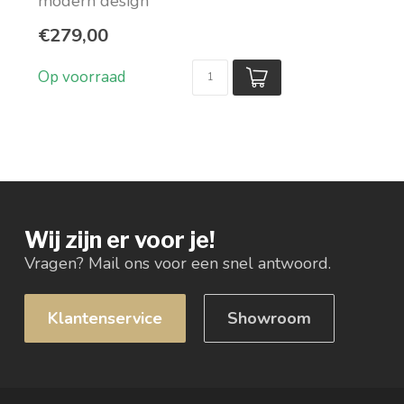
modern design
Verkrijgbaar in drie kleuren
€279,00
Teddy stof...
Op voorraad
Wij zijn er voor je!
Vragen? Mail ons voor een snel antwoord.
Klantenservice
Showroom