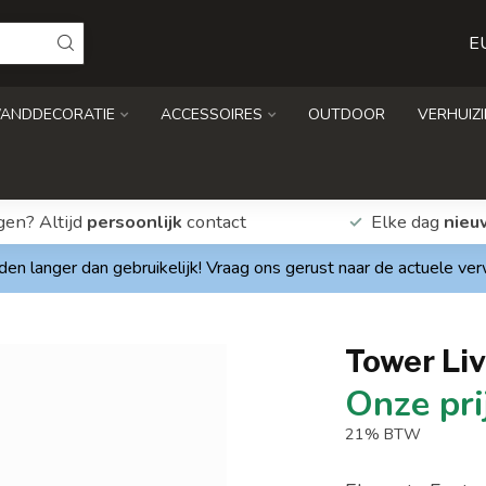
E
ANDDECORATIE
ACCESSOIRES
OUTDOOR
VERHUIZ
gen? Altijd
persoonlijk
contact
Elke dag
nieu
den langer dan gebruikelijk! Vraag ons gerust naar de actuele ve
Tower Liv
21% BTW