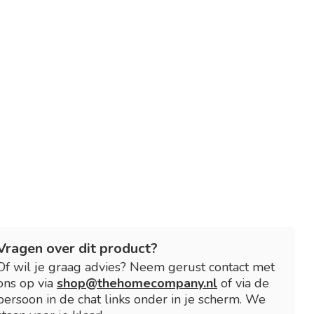
Vragen over dit product?
Of wil je graag advies? Neem gerust contact met
ons op via
shop@thehomecompany.nl
of via de
persoon in de chat links onder in je scherm. We