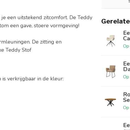
 je een uitstekend zitcomfort. De Teddy
Gerelate
ortom een gave, stoere vormgeving!
Ee
C
rmleuningen. De zitting en
Op 
xe Teddy Stof
Ee
Da
Op 
is verkrijgbaar in de kleur:
Ro
Se
Op 
Ee