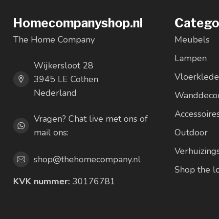
Homecompanyshop.nl
Catego
The Home Company
Meubels
Lampen
Wijkersloot 28
Vloerkled
3945 LE Cothen
Nederland
Wanddecor
Accessoire
Vragen? Chat live met ons of
mail ons:
Outdoor
Verhuizing
shop@thehomecompany.nl
Shop the 
KVK nummer:
30176781