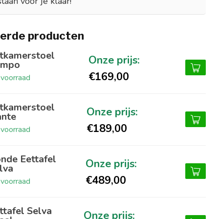
staan voor je klaar!
erde producten
tkamerstoel
ampo
€169,00
voorraad
tkamerstoel
nte
€189,00
voorraad
nde Eettafel
lva
€489,00
voorraad
ttafel Selva