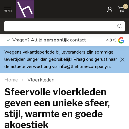
0
MENU
Vragen? Altijd
persoonlijk
contact
Elke dag
4.8
/5
Wegens vakantieperiode bij leveranciers zijn sommige
levertijden langer dan gebruikelijk! Vraag ons gerust naar
de actuele verwachting via
info@thehomecompany.nl
Home
/
Vloerkleden
Sfeervolle vloerkleden
geven een unieke sfeer,
stijl, warmte en goede
akoestiek