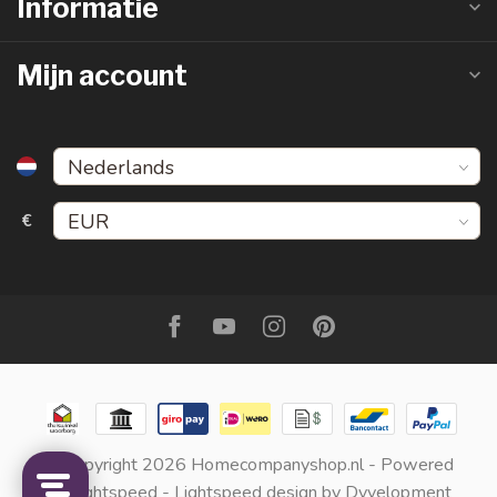
Informatie
Mijn account
€
© Copyright 2026 Homecompanyshop.nl
- Powered
by
Lightspeed
-
Lightspeed design
by
Dyvelopment