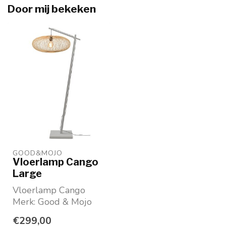
Door mij bekeken
GOOD&MOJO
Vloerlamp Cango
Large
Vloerlamp Cango
Merk: Good & Mojo
Kleur: wit
€299,00
Fitting: E27