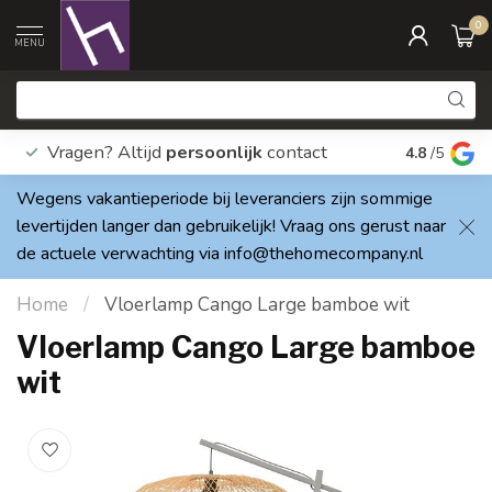
0
MENU
Vragen? Altijd
persoonlijk
contact
Elke dag
4.8
/5
Wegens vakantieperiode bij leveranciers zijn sommige
levertijden langer dan gebruikelijk! Vraag ons gerust naar
de actuele verwachting via
info@thehomecompany.nl
Home
/
Vloerlamp Cango Large bamboe wit
Vloerlamp Cango Large bamboe
wit