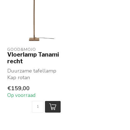
GOOD&MOJO
Vloerlamp Tanami
recht
Duurzame tafellamp
Kap rotan
Rechte voet van
€159,00
bamboe
Op voorraad