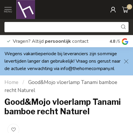
0
MENU
Vragen? Altijd
persoonlijk
contact
Elke dag
4.8
/5
Wegens vakantieperiode bij leveranciers zijn sommige
levertijden langer dan gebruikelijk! Vraag ons gerust naar
de actuele verwachting via
info@thehomecompany.nl
Home
/
Good&Mojo vloerlamp Tanami bamboe
recht Naturel
Good&Mojo vloerlamp Tanami
bamboe recht Naturel