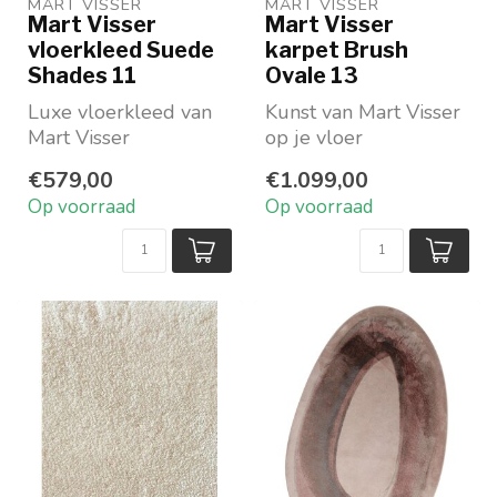
MART VISSER
MART VISSER
Mart Visser
Mart Visser
vloerkleed Suede
karpet Brush
Shades 11
Ovale 13
Luxe vloerkleed van
Kunst van Mart Visser
Mart Visser
op je vloer
In een warme zandtint
Vorm: ovaal
€579,00
€1.099,00
In 3 maten op
Beschikbaar in 4
Op voorraad
Op voorraad
voorraad
prachtige kleur...
...