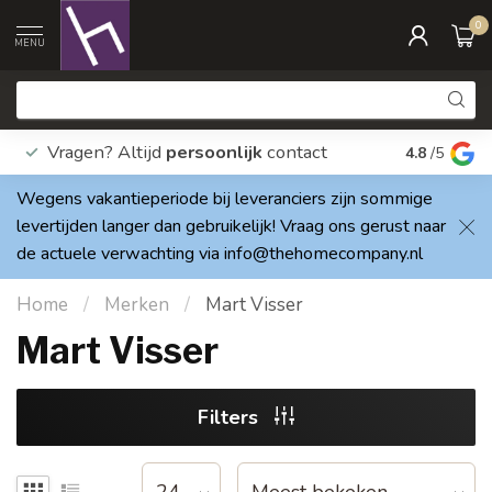
0
MENU
Vragen? Altijd
persoonlijk
contact
Elke dag
4.8
/5
Wegens vakantieperiode bij leveranciers zijn sommige
levertijden langer dan gebruikelijk! Vraag ons gerust naar
de actuele verwachting via
info@thehomecompany.nl
Home
/
Merken
/
Mart Visser
Mart Visser
Filters