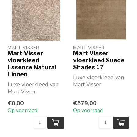
MART VISSER
MART VISSER
Mart Visser
Mart Visser
vloerkleed
vloerkleed Suede
Essence Natural
Shades 17
Linnen
Luxe vloerkleed van
Luxe vloerkleed van
Mart Visser
Mart Visser
In een warme zandtint
Maatwerk: bepaal je
In 3 maten op
€0,00
€579,00
eigen maat en vorm
voorraad
Op voorraad
Op voorraad
Vraag ...
...