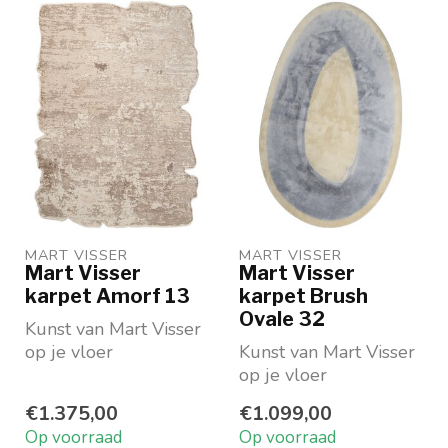
MART VISSER
MART VISSER
Mart Visser
Mart Visser
karpet Amorf 13
karpet Brush
Ovale 32
Kunst van Mart Visser
op je vloer
Kunst van Mart Visser
Vorm: organisch
op je vloer
Beschikbaar in 2
Vorm: ovaal
€1.375,00
€1.099,00
prachtige k...
Beschikbaar in 4
Op voorraad
Op voorraad
prachtige kleur...