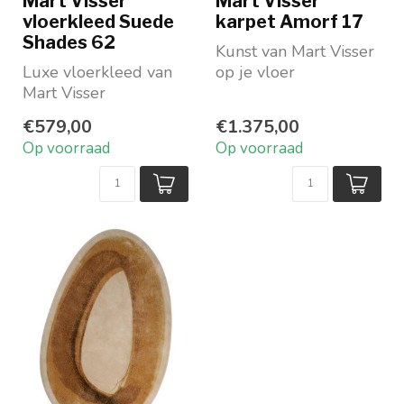
Mart Visser
Mart Visser
vloerkleed Suede
karpet Amorf 17
Shades 62
Kunst van Mart Visser
Luxe vloerkleed van
op je vloer
Mart Visser
Vorm: organisch
In een goudkleurige
Beschikbaar in 2
€579,00
€1.375,00
zandtint
prachtige k...
Op voorraad
Op voorraad
In 3 maten op voo...