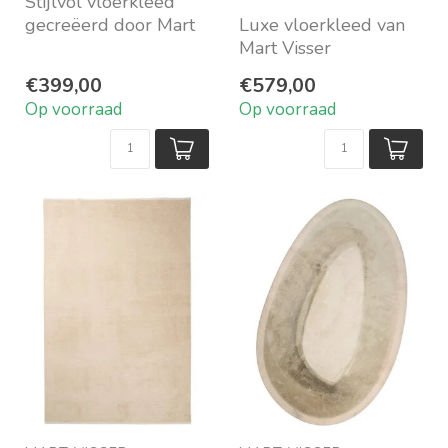
Stijlvol vloerkleed
gecreëerd door Mart
Luxe vloerkleed van
Visser
Mart Visser
Beschikbaar in 4
In een warme zandtint
€399,00
€579,00
prachtige dess...
In 3 maten op
Op voorraad
Op voorraad
voorraad
...