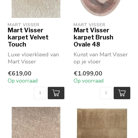
MART VISSER
MART VISSER
Mart Visser
Mart Visser
karpet Velvet
karpet Brush
Touch
Ovale 48
Luxe vloerkleed van
Kunst van Mart Visser
Mart Visser
op je vloer
Standaard op
Vorm: ovaal
€619,00
€1.099,00
voorraad in
Beschikbaar in 4
Op voorraad
Op voorraad
rechthoekig en in de
prachtige kleur...
v...