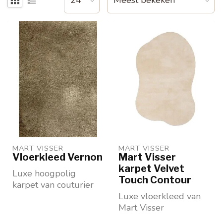
MART VISSER
MART VISSER
Vloerkleed Vernon
Mart Visser
karpet Velvet
Luxe hoogpolig
Touch Contour
karpet van couturier
Mart Visser in
Luxe vloerkleed van
prachtige kleuren.
Mart Visser
Comfortabe...
Standaard op