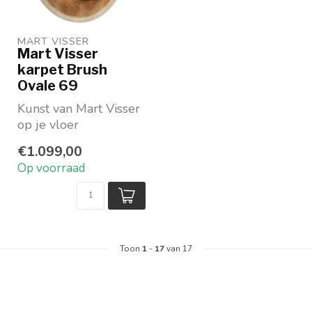
MART VISSER
Mart Visser
karpet Brush
Ovale 69
Kunst van Mart Visser
op je vloer
Vorm: ovaal
€1.099,00
Beschikbaar in 4
Op voorraad
prachtige kleur...
Toon
1
-
17
van 17