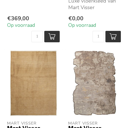
en elf kleuren
Luxe vloerkleed van
Mart Visser
Maatwerk: bepaal je
€369,00
€0,00
eigen maat en vorm
Op voorraad
Op voorraad
Vraag ...
MART VISSER
MART VISSER