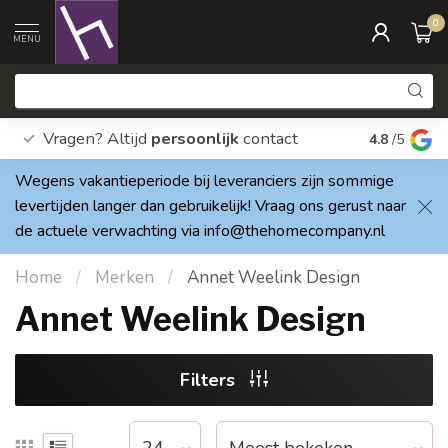
0
MENU
Vragen? Altijd
persoonlijk
contact
Elke dag
4.8
/5
Wegens vakantieperiode bij leveranciers zijn sommige
levertijden langer dan gebruikelijk! Vraag ons gerust naar
de actuele verwachting via
info@thehomecompany.nl
Home
/
Merken
/
Annet Weelink Design
Annet Weelink Design
Filters