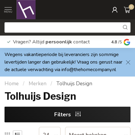
0
MENU
Vragen? Altijd
persoonlijk
contact
Elke dag
4.8
/5
Wegens vakantieperiode bij leveranciers zijn sommige
levertijden langer dan gebruikelijk! Vraag ons gerust naar
de actuele verwachting via
info@thehomecompany.nl
Home
/
Merken
/
Tolhuijs Design
Tolhuijs Design
Filters