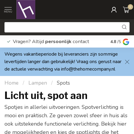
0
MENU
Vragen? Altijd
persoonlijk
contact
Elke dag
4.8
/5
Wegens vakantieperiode bij leveranciers zijn sommige
levertijden langer dan gebruikelijk! Vraag ons gerust naar
de actuele verwachting via
info@thehomecompany.nl
Home
/
Lampen
/
Spots
Licht uit, spot aan
Spotjes in allerlei uitvoeringen. Spotverlichting is
mooi en praktisch. Ze geven zowel sfeer in huis als
ook uitstekende functionele verlichting. Bekijk hier
de mogelijkheden en kies de spotlights die het