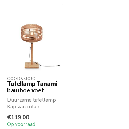
GOOD&MOJO
Tafellamp Tanami
bamboe voet
Duurzame tafellamp
Kap van rotan
Voet van Bamboe
€119,00
In twee maten
Op voorraad