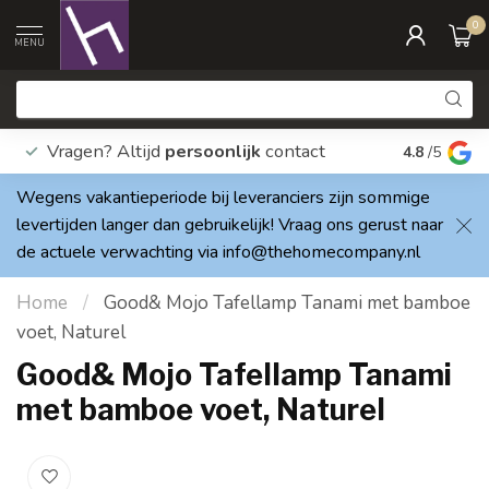
0
MENU
Vragen? Altijd
persoonlijk
contact
Elke dag
4.8
/5
Wegens vakantieperiode bij leveranciers zijn sommige
levertijden langer dan gebruikelijk! Vraag ons gerust naar
de actuele verwachting via
info@thehomecompany.nl
Home
/
Good& Mojo Tafellamp Tanami met bamboe
voet, Naturel
Good& Mojo Tafellamp Tanami
met bamboe voet, Naturel